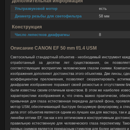
Дополнительная информация
Ультразвуковой мотор
есть
Диаметр резьбы для светофильтра
58 мм
Конструкция
Число лепестков диафрагмы
8
Описание CANON EF 50 mm f/1.4 USM
Светосильный стандартный объектив - необходимый инструмент кажд
отработанный за десятки лет существования, он позволяет
соответствующие восприятию человеческим глазом снимки. Компактно
изображения дополняют достоинства этого объектива. Две линзы, сде
коэффициентом преломления, позволяют скорректировать астигм
диафрагме изображение поражает своей резкостью и отсутствием бли
были известны своим отличным качеством. В этом же наиболее изве
характеристики изображения и, что очень важно практически, обес
привычная для глаза естественная передача деталей фона, проявля
мотор USM, обеспечивающий быструю бесшумную фокусировку, а специ
дела этот объектив является одним из лучших как для мастера, так 
линейки оптики EF, так как к его оптическим и конструктивным досто
правильную естественную для человеческого глаза перспективу. Так
первых снимков является прекрасным стимулом для более активного и т