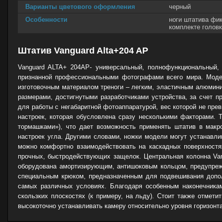
Варианты цветового оформления
черный
Особенности
ноги штатива фикс
комплекте голов
Штатив Vanguard Alta+204 AP
Vanguard ALTA+ 204AP- универсальный, полнофункциональный,
признанной профессиональными фотографами всего мира. Моде
изготовочным материалом треноги – легким, эластичным алюмини
размерами, достигнутыми разработчиками устройства, за счет п
для работы с негабаритной фотоаппаратурой, вес которой не пре
настроек, которая обусловлена сразу несколькими факторами. Т
тормашками»), что дает возможность применять штатив в мак
настроек угла. Другими словами, ножки модели могут устанавли
можно комфортно взаимодействовать на каскадных поверхностя
прочных, быстродействующих защелок. Центральная колонна Vang
оборудована амортизирующим, антишоковым кольцом, предупреж
специальным крюком, предназначенным для подвешивания допол
самых различных условиях. Благодаря особенным наконечника
скользких плоскостях (к примеру, на льду). Стоит также отмет
высокоточно устанавливать камеру относительно уровня горизонта